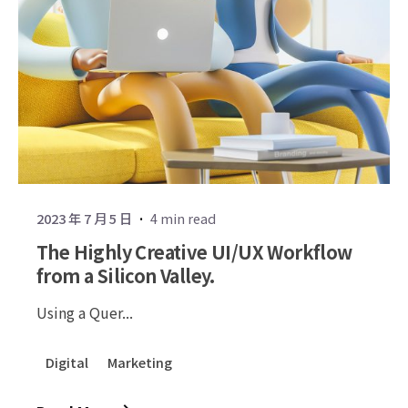
2023 年 7 月 5 日
4 min read
The Highly Creative UI/UX Workflow
from a Silicon Valley.
Using a Quer...
Digital
Marketing